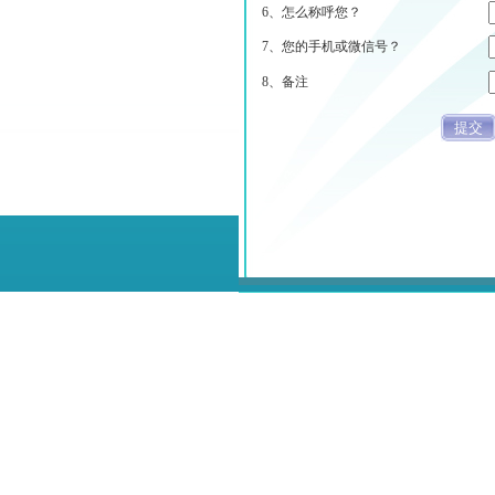
6、怎么称呼您？
7、您的手机或微信号？
8、备注