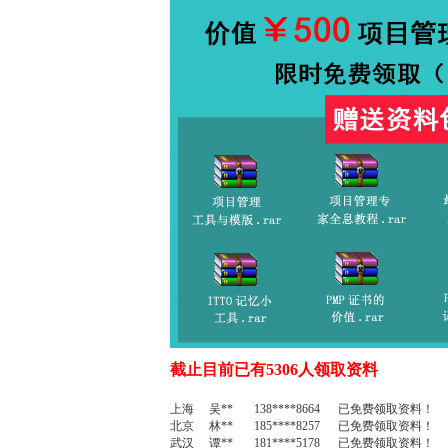
北京 宋** 137****6283 已免费领取资料！
深圳 夏** 168****2549 已免费领取资料！
上海 何** 139****2368 已免费领取资料！
西安 牟** 153****8549 已免费领取资料！
北京 胡** 137****8162 已免费领取资料！
广州 魏** 162****1956 已免费领取资料！
截止目前已有5306人领取资料
成都 黄** 156****1669 已免费领取资料！
苏州 张** 186****1697 已免费领取资料！
上海 吴** 138****8664 已免费领取资料！
北京 林** 185****8257 已免费领取资料！
武汉 谭** 181****5178 已免费领取资料！